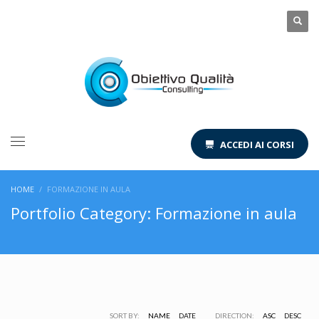
ACCEDI AI CORSI
HOME
FORMAZIONE IN AULA
Portfolio Category:
Formazione in aula
SORT BY:
NAME
DATE
DIRECTION:
ASC
DESC