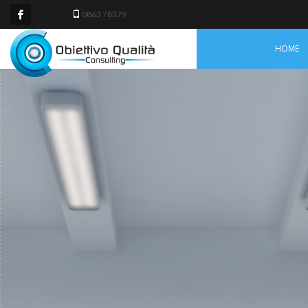
0863 78379
HOME