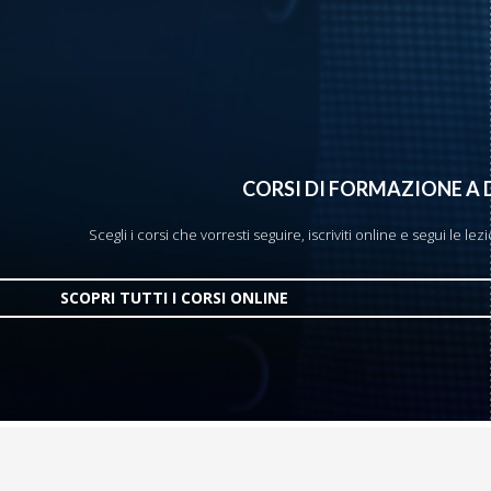
CORSI DI FORMAZIONE A
Scegli i corsi che vorresti seguire, iscriviti online e segui le l
SCOPRI TUTTI I CORSI ONLINE