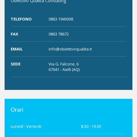
Obiettivo Qualità Consulting
TELEFONO
0863 1940008
FAX
0863 78672
EMAIL
info@
obiettivoqualita.it
SEDE
Via G. Falcone, 6
67041 - Aielli (AQ)
Orari
Lunedì - Venerdi:
8.30 - 19.30