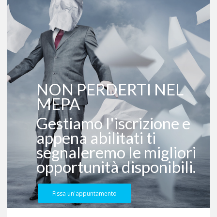
NON PERDERTI NEL
MEPA
Gestiamo l'iscrizione e
appena abilitati ti
segnaleremo le migliori
opportunità disponibili.
Fissa un'appuntamento