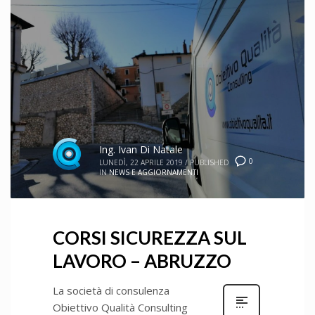
Ing. Ivan Di Natale
0
LUNEDÌ, 22 APRILE 2019
/
PUBLISHED
IN
NEWS E AGGIORNAMENTI
CORSI SICUREZZA SUL
LAVORO – ABRUZZO
La società di consulenza
Obiettivo Qualità Consulting