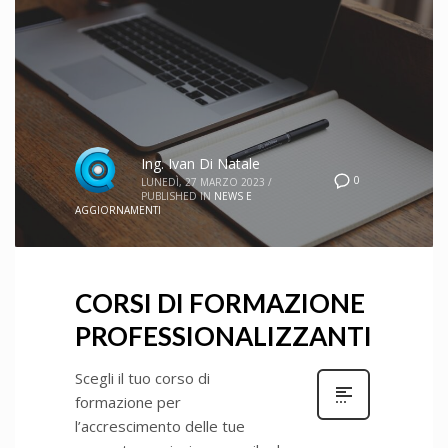
Ing. Ivan Di Natale
0
LUNEDÌ, 27 MARZO 2023
/
PUBLISHED IN
NEWS E
AGGIORNAMENTI
CORSI DI FORMAZIONE
PROFESSIONALIZZANTI
Scegli il tuo corso di
formazione per
l’accrescimento delle tue